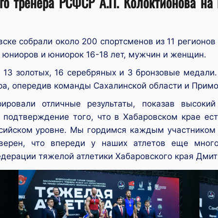
го тренера РСФСР А.П. Колоктионова на
ске собрали около 200 спортсменов из 11 регионов
, юниоров и юниорок 16-18 лет, мужчин и женщин.
 13 золотых, 16 серебряных и 3 бронзовые медали
а, опередив команды Сахалинской области и Примо
ровали отличные результаты, показав высокий
– подтверждение того, что в Хабаровском крае ест
ссийском уровне. Мы гордимся каждым участником
Уверен, что впереди у наших атлетов еще мног
едерации тяжелой атлетики Хабаровского края Дмит