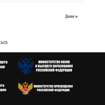
Далее
ться
.