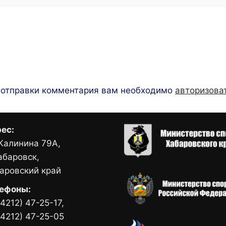
 отправки комментария вам необходимо
авторизова
ес:
 Калинина 79А,
Хабаровск,
аровский край
ефоны:
(4212) 47-25-17,
(4212) 47-25-05