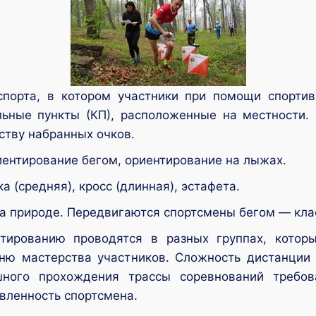
орта, в котором участники при помощи спортив
льные пункты (КП), расположенные на местности.
ству набранных очков.
иентирование бегом, ориентирование на лыжах.
 (средняя), кросс (длинная), эстафета.
на природе. Передвигаются спортсмены бегом — кла
нтированию проводятся в разных группах, котор
вню мастерства участников. Сложность дистанции
ного прохождения трассы соревнований требо
вленность спортсмена.