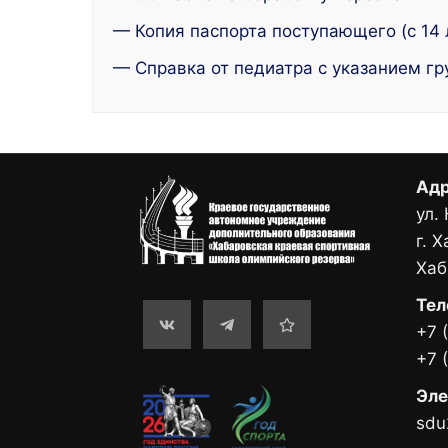
— Копия паспорта поступающего (с 14 
— Справка от педиатра с указанием г
Адр
ул.
г. 
Хаб
Тел
+7 
+7 
Эле
sdu