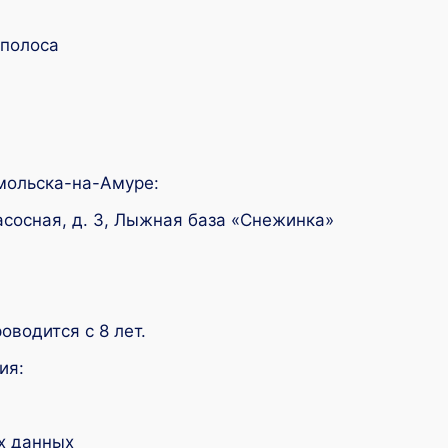
ополоса
мольска-на-Амуре:
асосная, д. 3, Лыжная база «Снежинка»
оводится с 8 лет.
ия:
х данных