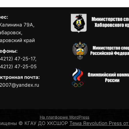
ес:
 Калинина 79А,
Хабаровск,
аровский край
ефоны:
(4212) 47-25-17,
(4212) 47-25-05
ктронная почта:
2007@yandex.ru
На платформе WordPress
ащищены © КГАУ ДО ХКСШОР
Тема Revolution Press 