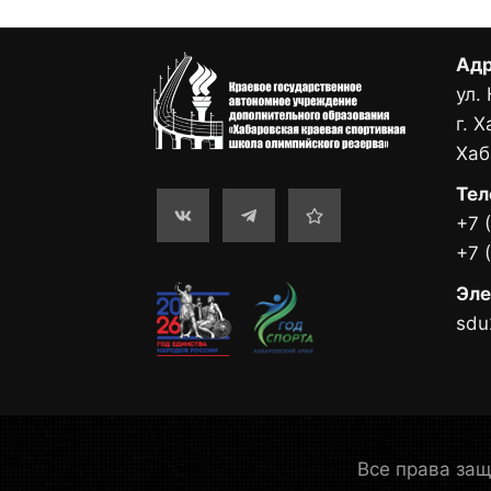
Адр
ул.
г. 
Хаб
Тел
+7 
+7 
Эле
sdu
Все права з